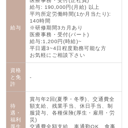
医療事務・受付(正社員)
給与: 190,000円(月給) 以上
平均所定労働時間(1か月当たり):
140時間
給与
※研修期間3カ月あり
医療事務・受付(パート)
給与:1,200円(時給)~
平日週3~4日程度勤務可能な方
お気軽にご相談下さい
資格
と免
-
許
賞与年2回(夏季・冬季)、交通費全
待
額支給、残業手当、休日手当、制
遇・
服貸与、各種保険(厚生・雇用・労
福利
災)
厚生
交通費全額支給、車通勤OK、食事