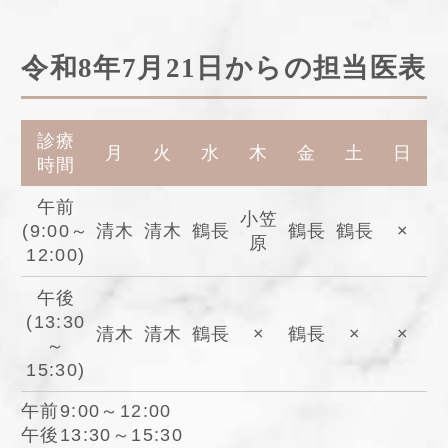
令和8年7月21日からの担当医表
診療
月
火
水
木
金
土
日
時間
午前
小笠
(9:00～
清木
清木
鶴長
鶴長
鶴長
×
原
12:00)
午後
(13:30
清木
清木
鶴長
×
鶴長
×
×
～
15:30)
午前9:00～12:00
午後13:30～15:30