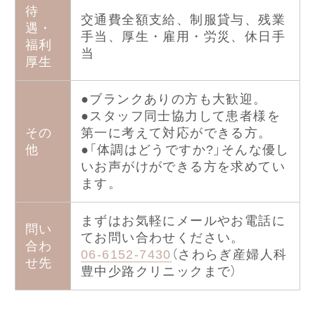
待
交通費全額支給、制服貸与、残業
遇・
手当、厚生・雇用・労災、休日手
福利
当
厚生
●ブランクありの方も大歓迎。
●スタッフ同士協力して患者様を
その
第一に考えて対応ができる方。
他
●「体調はどうですか?」そんな優し
いお声がけができる方を求めてい
ます。
まずはお気軽にメールやお電話に
問い
てお問い合わせください。
合わ
06-6152-7430
（さわらぎ産婦人科
せ先
豊中少路クリニックまで）