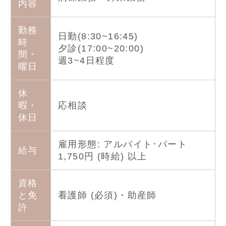
内容
勤務
日勤(8:30~16:45)
時
夕診(17:00~20:00)
間・
週3~4日程度
曜日
休
暇・
応相談
休日
雇用形態: アルバイト･パート
給与
1,750円 (時給) 以上
資格
と免
看護師 (必須)・助産師
許