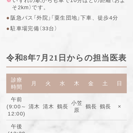
いずれの駅からも車で10分ほどの距離（およ
そ2km）です。
阪急バス「外院」「粟生団地」下車、徒歩4分
駐車場完備（33台）
令和8年7月21日からの担当医表
診療
月
火
水
木
金
土
日
時間
午前
小笠
(9:00～
清木
清木
鶴長
鶴長
鶴長
×
原
12:00)
午後