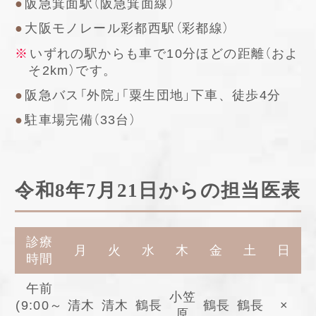
阪急箕面駅（阪急箕面線）
大阪モノレール彩都西駅（彩都線）
いずれの駅からも車で10分ほどの距離（およ
そ2km）です。
阪急バス「外院」「粟生団地」下車、徒歩4分
駐車場完備（33台）
令和8年7月21日からの担当医表
診療
月
火
水
木
金
土
日
時間
午前
小笠
(9:00～
清木
清木
鶴長
鶴長
鶴長
×
原